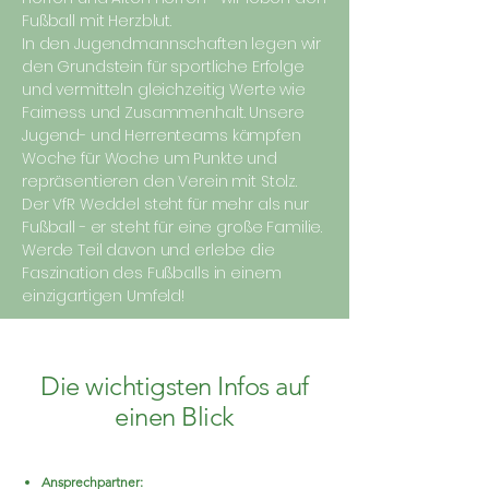
Fußball mit Herzblut.
In den Jugendmannschaften legen wir
den Grundstein für sportliche Erfolge
und vermitteln gleichzeitig Werte wie
Fairness und Zusammenhalt. Unsere
Jugend- und Herrenteams kämpfen
Woche für Woche um Punkte und
repräsentieren den Verein mit Stolz.
Der VfR Weddel steht für mehr als nur
Fußball - er steht für eine große Familie.
Werde Teil davon und erlebe die
Faszination des Fußballs in einem
einzigartigen Umfeld!
Die wichtigsten Infos auf
einen Blick
Ansprechpartner: