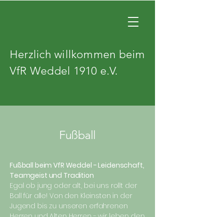
Herzlich willkommen beim
VfR Weddel 1910 e.V.
Fußball
Fußball beim VfR Weddel - Leidenschaft,
Teamgeist und Tradition
Egal ob jung oder alt, bei uns rollt der
Ball für alle! Von den Kleinsten in der
Jugend bis zu unseren erfahrenen
Herren und Alten Herren - wir leben den