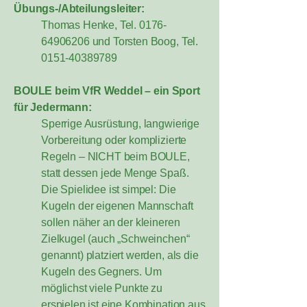
Übungs-/Abteilungsleiter:
Thomas Henke, Tel.
0176-
64906206
und Torsten Boog, Tel.
0151-40389789
BOULE beim VfR Weddel – ein Sport
für Jedermann:
Sperrige Ausrüstung, langwierige
Vorbereitung oder komplizierte
Regeln – NICHT beim BOULE,
statt dessen jede Menge Spaß.
Die Spielidee ist simpel: Die
Kugeln der eigenen Mannschaft
sollen näher an der kleineren
Zielkugel (auch „Schweinchen“
genannt) platziert werden, als die
Kugeln des Gegners. Um
möglichst viele Punkte zu
erspielen ist eine Kombination aus