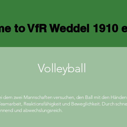
e to VfR Weddel 1910 
Volleyball
 bei dem zwei Mannschaften versuchen, den Ball mit den Händen 
 Teamarbeit, Reaktionsfähigkeit und Beweglichkeit. Durch schnel
pannend und abwechslungsreich.