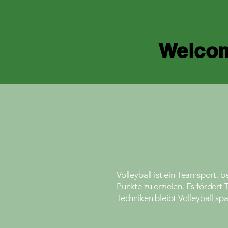
Welcom
Volleyball ist ein Teamsport,
Punkte zu erzielen. Es fördert
Techniken bleibt Volleyball s