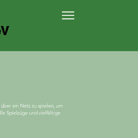
eV
über ein Netz zu spielen, um
le Spielzüge und vielfältige