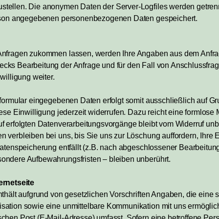
tellen. Die anonymen Daten der Server-Logfiles werden getren
erson angegebenen personenbezogenen Daten gespeichert.
Anfragen zukommen lassen, werden Ihre Angaben aus dem Anfrag
ks Bearbeitung der Anfrage und für den Fall von Anschlussfrag
willigung weiter.
formular eingegebenen Daten erfolgt somit ausschließlich auf Gru
ese Einwilligung jederzeit widerrufen. Dazu reicht eine formlose 
f erfolgten Datenverarbeitungsvorgänge bleibt vom Widerruf unbe
 verbleiben bei uns, bis Sie uns zur Löschung auffordern, Ihre 
Datenspeicherung entfällt (z.B. nach abgeschlossener Bearbeitun
ondere Aufbewahrungsfristen – bleiben unberührt.
ernetseite
thält aufgrund von gesetzlichen Vorschriften Angaben, die eine 
sation sowie eine unmittelbare Kommunikation mit uns ermöglich
chen Post (E-Mail-Adresse) umfasst. Sofern eine betroffene Pers