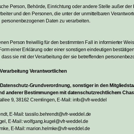
istische Person, Behörde, Einrichtung oder andere Stelle außer de
rbeiter und den Personen, die unter der unmittelbaren Verantwor
die personenbezogenen Daten zu verarbeiten.
fenen Person freiwillig für den bestimmten Fall in informierter W
rm einer Erklärung oder einer sonstigen eindeutigen bestätigen
, dass sie mit der Verarbeitung der sie betreffenden personenbe
 Verarbeitung Verantwortlichen
r Datenschutz-Grundverordnung, sonstiger in den Mitglieds
d anderer Bestimmungen mit datenschutzrechtlichem Charak
allee 9, 38162 Cremlingen, E-Mail: info@vfr-weddel
endt, E-Mail:
tassilo.behrendt@vfr-weddel.de
gel,
E-Mail:
wolfgang.kugel@vfr-weddel.de
lmke, E-Mail:
marion.helmke@vfr-weddel.de