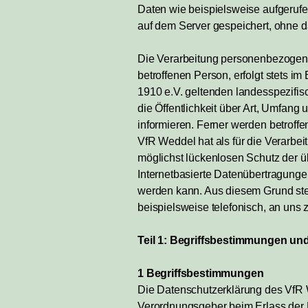
Daten wie beispielsweise aufgeruf
auf dem Server gespeichert, ohne d
Die Verarbeitung personenbezogene
betroffenen Person, erfolgt stets 
1910 e.V. geltenden landesspezifi
die Öffentlichkeit über Art, Umfa
informieren. Ferner werden betroff
VfR Weddel hat als für die Verarbe
möglichst lückenlosen Schutz der ü
Internetbasierte Datenübertragunge
werden kann. Aus diesem Grund steh
beispielsweise telefonisch, an uns z
Teil 1: Begriffsbestimmungen un
1 Begriffsbestimmungen
Die Datenschutzerklärung des VfR W
Verordnungsgeber beim Erlass der