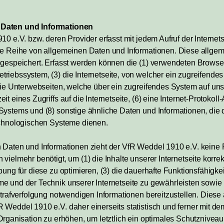
 Daten und Informationen
10 e.V. bzw. deren Provider erfasst mit jedem Aufruf der Internet
ne Reihe von allgemeinen Daten und Informationen. Diese allge
 gespeichert. Erfasst werden können die (1) verwendeten Browse
iebssystem, (3) die Internetseite, von welcher ein zugreifendes
die Unterwebseiten, welche über ein zugreifendes System auf unse
 eines Zugriffs auf die Internetseite, (6) eine Internet-Protokoll-
Systems und (8) sonstige ähnliche Daten und Informationen, die
echnologischen Systeme dienen.
 Daten und Informationen zieht der VfR Weddel 1910 e.V. keine 
ielmehr benötigt, um (1) die Inhalte unserer Internetseite korrekt 
bung für diese zu optimieren, (3) die dauerhafte Funktionsfähigke
e und der Technik unserer Internetseite zu gewährleisten sowie
 Strafverfolgung notwendigen Informationen bereitzustellen. Di
 Weddel 1910 e.V. daher einerseits statistisch und ferner mit d
Organisation zu erhöhen, um letztlich ein optimales Schutzniveau 