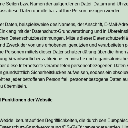
ene Seiten bzw. Namen der aufgerufenen Datei, Datum und Uhrze
ass diese Daten unmittelbar auf Ihre Person bezogen werden.
r Daten, beispielsweise des Namens, der Anschrift, E-Mail-Adr
im Einklang mit der Datenschutz-Grundverordnung und in Überein
schen Datenschutzbestimmungen. Mittels dieser Datenschutzerkl
ng und Zweck der von uns erhobenen, genutzten und verarbeitete
ene Personen mittels dieser Datenschutzerklärung über die ihnen
itung Verantwortlicher zahlreiche technische und organisatori
ber diese Internetseite verarbeiteten personenbezogenen Daten
n grundsätzlich Sicherheitslücken aufweisen, sodass ein absolute
t es jeder betroffenen Person frei, personenbezogene Daten au
u übermitteln.
d Funktionen der Website
eddel beruht auf den Begrifflichkeiten, die durch den Europäisc
 Datenschutz-Grundverordnung (DS-GVO) verwendet wurden. Uns