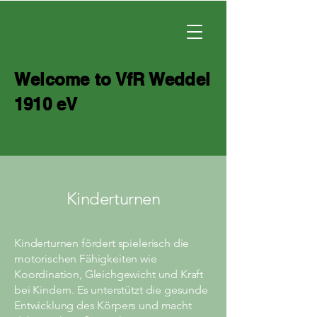
Welcome to VfR Weddel
1910 eV
Kinderturnen
Kinderturnen fördert spielerisch die
motorischen Fähigkeiten wie
Koordination, Gleichgewicht und Kraft
bei Kindern. Es unterstützt die gesunde
Entwicklung des Körpers und macht