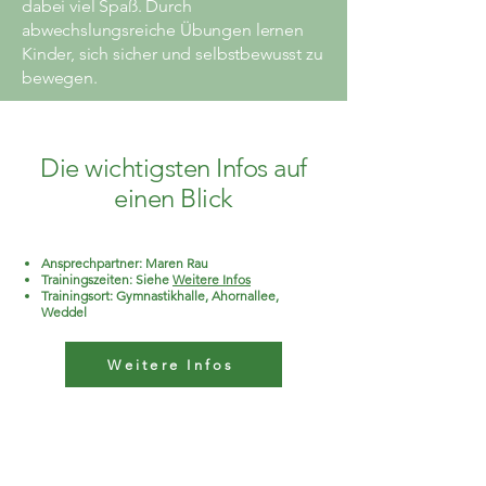
dabei viel Spaß. Durch
abwechslungsreiche Übungen lernen
Kinder, sich sicher und selbstbewusst zu
bewegen.
Die wichtigsten Infos auf
einen Blick
Ansprechpartner: Maren Rau
Trainingszeiten: Siehe
Weitere Infos
Trainingsort: Gymnastikhalle, Ahornallee,
Weddel
Weitere Infos
Office:
Maple Avenue 9