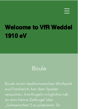
Welcome to VfR Weddel
1910 eV
Boule
Boule ist ein traditionsreiches Wurfspiel
aus Frankreich, bei dem Spieler
versuchen, ihre Kugeln möglichst nah
an eine kleine Zielkugel (das
„Schweinchen“) zu platzieren. Es